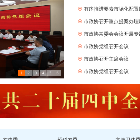
有序推进要素市场化配置
市政协召开重点提案办理
市政协常委会会议开展专
市政协党组召开会议
市政协召开主席会议
市政协党组召开会议
1
2
3
4
5
6
会
文史委
经科农委
文教卫体