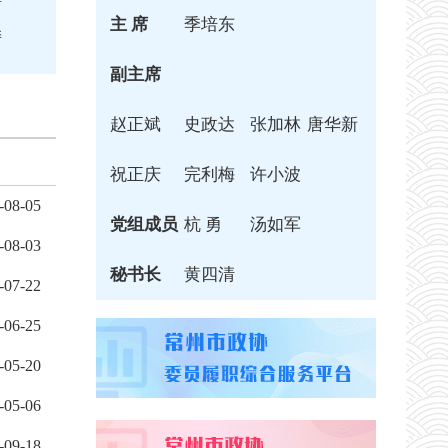
主 席
季培东
委
副主席
赵正斌
史政达
张加林
唐华新
祝正庆
完利梅
许小波
-08-05
党组成员
杭 勇
汤如军
-08-03
秘书长
黄四清
-07-22
-06-25
-05-20
-05-06
-09-18