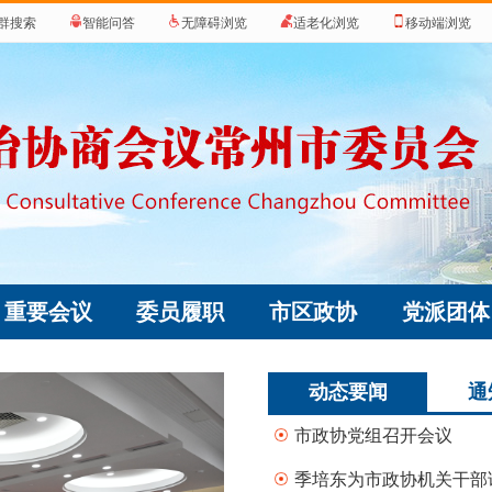
群搜索
智能问答
无障碍浏览
适老化浏览
移动端浏览
重要会议
委员履职
市区政协
党派团体
动态要闻
通
市政协党组召开会议
季培东为市政协机关干部