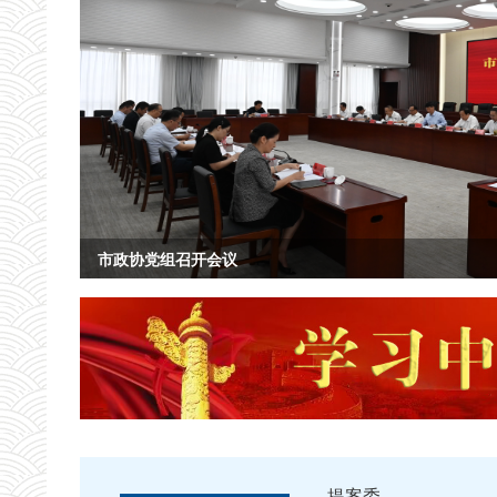
市政协党组召开会议
有序推进要素市场化配置综合改革丨市政协召开专题协商
市政协召开重点提案办理座谈会
市政协党组召开会议
市政协召开主席会议
市政协党组召开会议
null
null
null
null
null
null
提案委