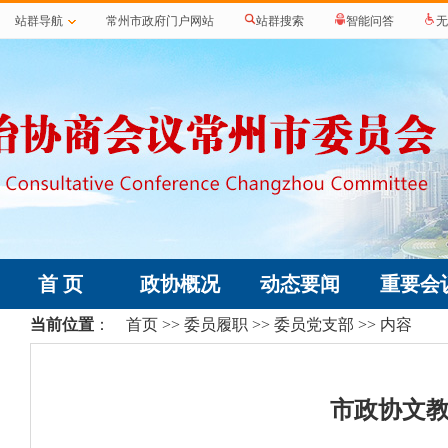
站群导航
常州市政府门户网站
站群搜索
智能问答
无
首 页
政协概况
动态要闻
重要会
当前位置
：
首页
>>
委员履职
>>
委员党支部
>> 内容
市政协文