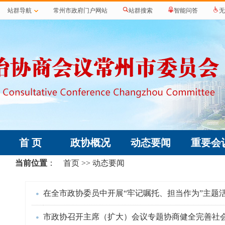
站群导航
常州市政府门户网站
站群搜索
智能问答
无
首 页
政协概况
动态要闻
重要会
当前位置
：
首页
>> 动态要闻
在全市政协委员中开展“牢记嘱托、担当作为”主题
市政协召开主席（扩大）会议专题协商健全完善社