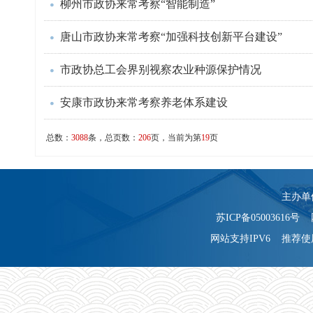
柳州市政协来常考察“智能制造”
唐山市政协来常考察“加强科技创新平台建设”
市政协总工会界别视察农业种源保护情况
安康市政协来常考察养老体系建设
总数：
3088
条，总页数：
206
页，当前为第
19
页
主办单
苏ICP备05003616号 
网站支持IPV6 推荐使