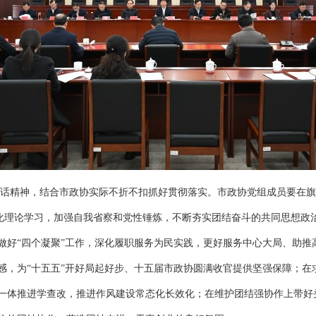
话精神，结合市政协实际不折不扣抓好贯彻落实。市政协党组成员要在旗
深化理论学习，加强自我省察和党性锤炼，不断夯实团结奋斗的共同思想政
做好“四个凝聚”工作，深化履职服务为民实践，更好服务中心大局、助推
感，为“十五五”开好局起好步、十五届市政协圆满收官提供坚强保障；在
一体推进学查改，推进作风建设常态化长效化；在维护团结强协作上带好头