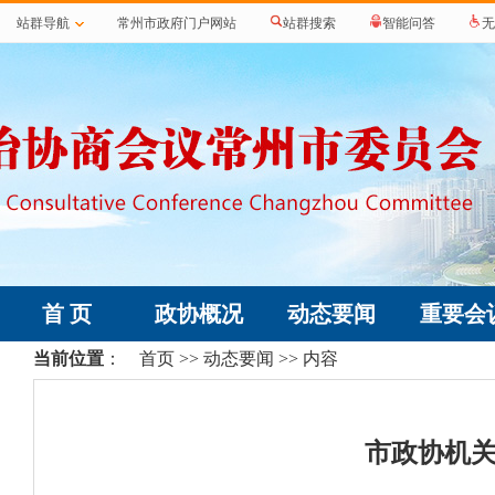
站群导航
常州市政府门户网站
站群搜索
智能问答
无
首 页
政协概况
动态要闻
重要会
当前位置
：
首页
>>
动态要闻
>> 内容
市政协机